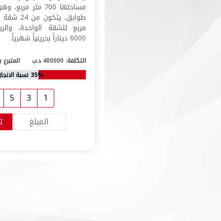
مساحتها 700 متر مر
مربع للشقة الواحدة، والر
6000 ديناراً بحرينياً شهرياً.
التكلفة: 400000 د.ب
المتبرع به: 966.79
35% نسبة الانجاز
5
3
1